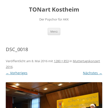
Zum
Inhalt
TONart Kostheim
springen
Der Popchor für AKK
Menü
DSC_0018
Veröffentlicht am
8. Mai 2016
mit
1280 × 853
in
Muttertagskonzert
2016
.
← Vorheriges
Nächstes →